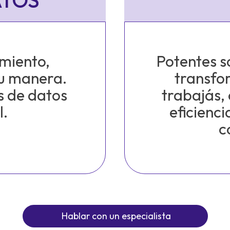
ATOS
imiento,
Potentes s
tu manera.
transfo
s de datos
trabajás, 
l.
eficienci
c
Hablar con un especialista