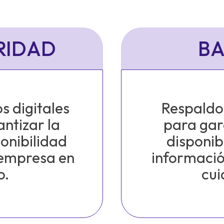
RIDAD
BA
s digitales
Respaldo
antizar la
para gara
ponibilidad
disponib
 empresa en
informació
o.
cui